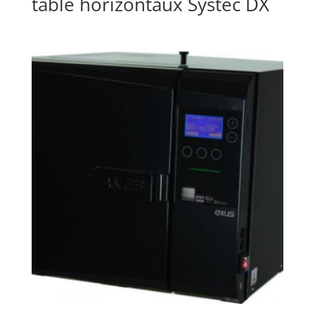
table horizontaux Systec DX