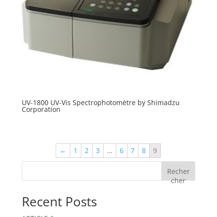
UV-1800 UV-Vis Spectrophotomètre by Shimadzu
Corporation
←
1
2
3
…
6
7
8
9
Recher
cher
Recent Posts